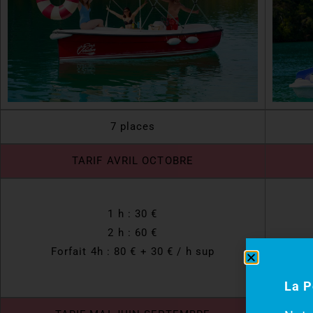
7 places
TARIF AVRIL OCTOBRE
1 h : 30 €
2 h : 60 €
Forfait 4h : 80 € + 30 € / h sup
La P