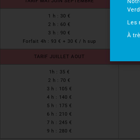
Notr
TARIF MAI JUIN SEPTEMBRE
Verd
1 h : 30 €
Les 
2 h : 60 €
3 h : 90 €
À trè
Forfait 4h : 93 € + 30 € / h sup
TARIF JUILLET AOUT
1h : 35 €
2 h : 70 €
3 h : 105 €
4 h : 140 €
5 h : 175 €
6 h : 210 €
7 h : 245 €
9 h : 280 €