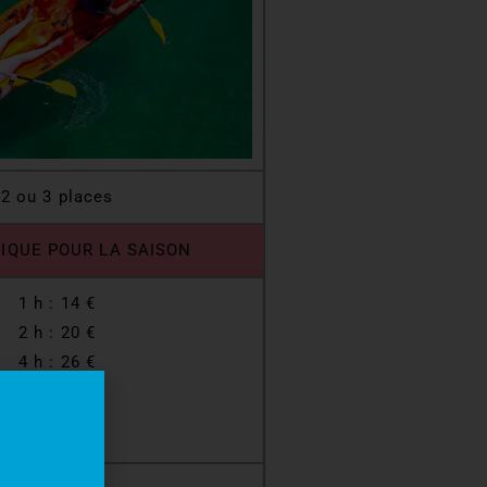
2 ou 3 places
NIQUE POUR LA SAISON
1 h : 14 €
2 h : 20 €
4 h : 26 €
7 h : 41 €
9 h : 50 €