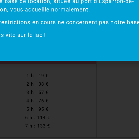
e base de location, située au port d’Esparron-de-
TARIF MAI JUIN SEPTEMBRE
on, vous accueille normalement.
1 h : 19 €
restrictions en cours ne concernent pas notre bas
2 h : 38 €
s vite sur le lac !
Forfait 4h : 52 € + 19 € / h sup
TARIF JUILLET AOUT
1 h : 19 €
2 h : 38 €
3 h : 57 €
4 h : 76 €
5 h : 95 €
6 h : 114 €
7 h : 133 €