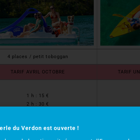
4 places / petit toboggan
TARIF AVRIL OCTOBRE
TARIF U
1 h : 15 €
2 h : 30 €
Forfait 4h : 40 € + 15€ / h sup
erle du Verdon est ouverte !