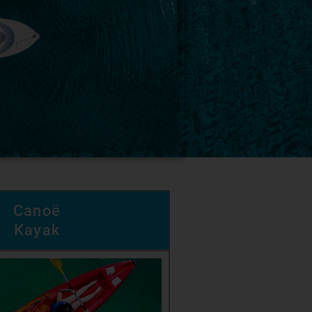
Canoë
Kayak