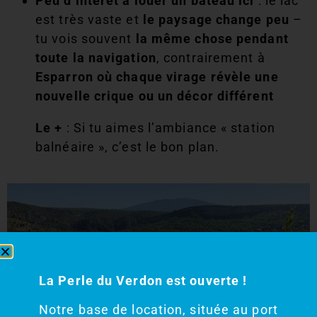
Peu d’intérêt à louer un bateau ici
: le lac
est très vaste et
le paysage change peu
–
tu vois souvent
la même chose pendant
toute la navigation
, contrairement à
Esparron où chaque virage révèle une
nouvelle crique ou un décor différent
Le +
: Si tu aimes l’ambiance « station
balnéaire », c’est le bon plan.
La Perle du Verdon est ouverte !
Notre base de location, située au port