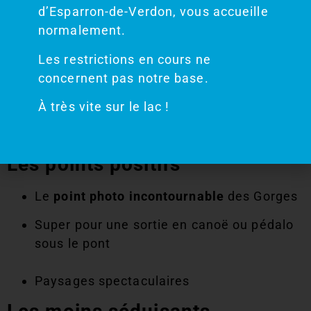
d’Esparron-de-Verdon, vous accueille
Source provence-alpes-cotedazur.com
normalement.
Les restrictions en cours ne
5. Pont du Galetas et
concernent pas notre base.
Gorges du Verdon : le
À très vite sur le lac !
spot carte postale
Les points positifs
Le
point photo incontournable
des Gorges
Super pour une sortie en canoë ou pédalo
sous le pont
Paysages spectaculaires