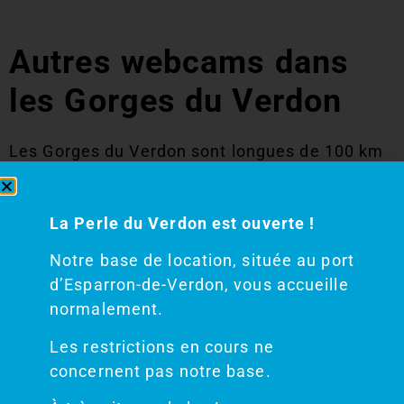
Autres webcams dans
les Gorges du Verdon
Les Gorges du Verdon sont longues de 100 km
et comptent 9 lacs. Si vous souhaitez des
informations sur les lacs du Verdon, tous ne
La Perle du Verdon est ouverte !
sont pas encore munis de webcam en 2024.
Vous pouvez vérifiez
les niveaux d’eau et la
Notre base de location, située au port
webcam du lac de Sainte Croix
en suivant ce
d’Esparron-de-Verdon, vous accueille
lien. Notez que les niveaux d’eau et même la
normalement.
météo peuvent être différents d’un lac à
l’autre. Le lac d’Esparron et les basses Gorges
Les restrictions en cours ne
sont une valeur sûre et ces lacs ont toujours
concernent pas notre base.
été pleins dans les 10 dernières années. En