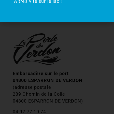
À très vite sur le lac !
effet, situés en aval des canyons, ils sont
moins sensibles aux situations de sécheresse.
Embarcadère sur le port
04800 ESPARRON DE VERDON
(adresse postale :
289 Chemin de la Colle
04800 ESPARRON DE VERDON)
04 92 77 10 74