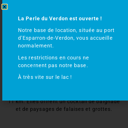
Location de bateau
électrique, de pédalo
La Perle du Verdon est ouverte !
ou de canoë
Notre base de location, située au port
d’Esparron-de-Verdon, vous accueille
normalement.
La Perle du Verdon est une base nautique de
location de bateau électrique, pédalo ou
Les restrictions en cours ne
canoë.
concernent pas notre base.
En effet, elle permet la découverte des
À très vite sur le lac !
Basses Gorges du Verdon
et du lac
d’Esparron de Verdon.
Ces Gorges à l’eau turquoise sont longues de
11 km. Elles offrent un cocktail de baignade
et de paysages de falaises et grottes.